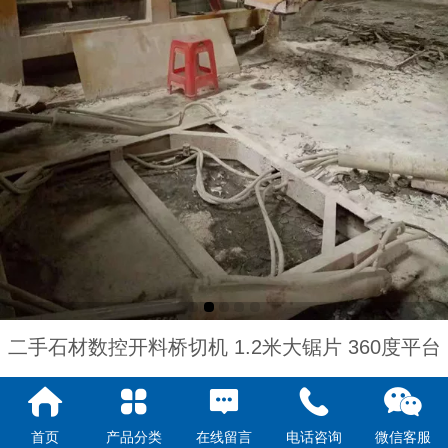
二手石材数控开料桥切机 1.2米大锯片 360度平台
编号：
20189937-XIJ-55
首页
产品分类
在线留言
电话咨询
微信客服
型号：
QC5700