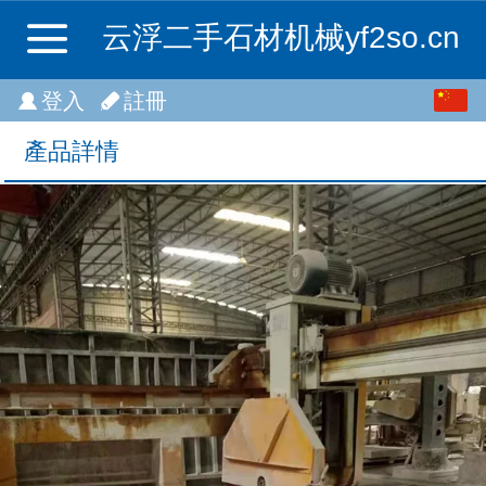
云浮二手石材机械yf2so.cn
繁体
登入
註冊
中文
產品詳情
English