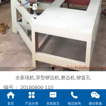
全新现机,异型锣边机,磨边机,锣盘孔
编号：
20180806-110
主电机功率：
4KW
首页
产品分类
在线留言
电话咨询
微信客服