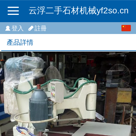
云浮二手石材机械yf2so.cn
繁体
登入
註冊
中文
產品詳情
English